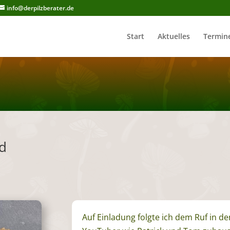
info@derpilzberater.de
Start
Aktuelles
Termin
ld
Auf Einladung folgte ich dem Ruf in de