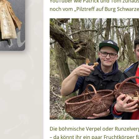
YouTuber wie Patrick und Tom zuhaus
noch vom „Pilztreff auf Burg Schwarze
Die böhmische Verpel oder Runzelverpe
– da könnt ihr ein paar Fruchtkörper 