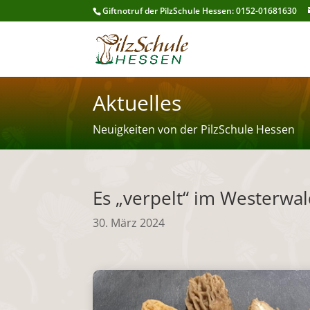
Giftnotruf der PilzSchule Hessen: 0152-01681630
Aktuelles
Neuigkeiten von der PilzSchule Hessen
Es „verpelt“ im Westerwa
30. März 2024