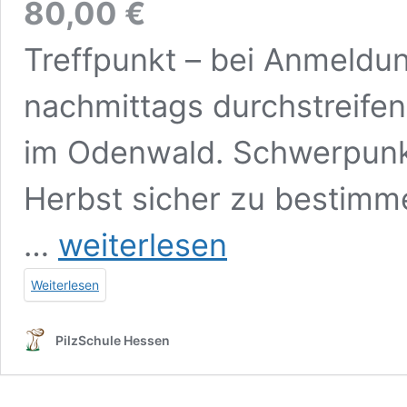
80,00
€
Treffpunkt – bei Anmeldun
nachmittags durchstreifen
im Odenwald. Schwerpunkt
Herbst sicher zu bestimm
Tageslehrwanderung
…
weiterlesen
Odenwald
–
Weiterlesen
Pilze
im
Herbst
PilzSchule Hessen
(11.
Oktober
2026)