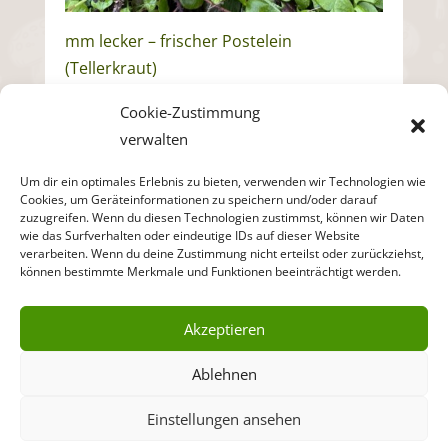
mm lecker – frischer Postelein
(Tellerkraut)
Cookie-Zustimmung
verwalten
Um dir ein optimales Erlebnis zu bieten, verwenden wir Technologien wie
Cookies, um Geräteinformationen zu speichern und/oder darauf
ZURÜCK ZUR
zuzugreifen. Wenn du diesen Technologien zustimmst, können wir Daten
BEITRAGSÜBERSICHT
wie das Surfverhalten oder eindeutige IDs auf dieser Website
verarbeiten. Wenn du deine Zustimmung nicht erteilst oder zurückziehst,
können bestimmte Merkmale und Funktionen beeinträchtigt werden.
Akzeptieren
Ablehnen
© PilzSchule Hessen – Wir lehren Pilze |
Einstellungen ansehen
Impressum
|
Datenschutz
|