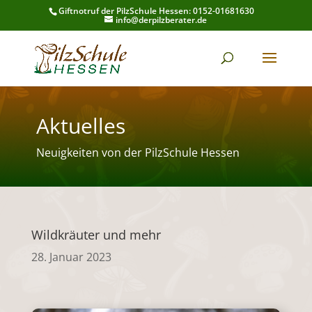
Giftnotruf der PilzSchule Hessen: 0152-01681630
info@derpilzberater.de
Aktuelles
Neuigkeiten von der PilzSchule Hessen
Wildkräuter und mehr
28. Januar 2023