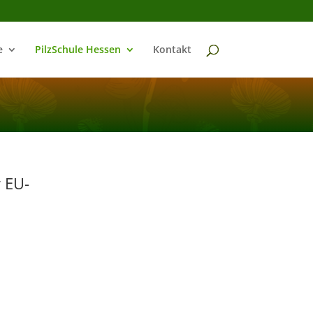
e
PilzSchule Hessen
Kontakt
r EU-