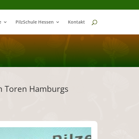
e
PilzSchule Hessen
Kontakt
den Toren Hamburgs