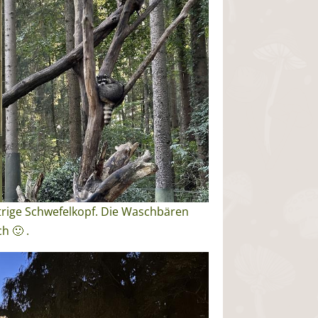
trige Schwefelkopf. Die Waschbären
h 🙂 .