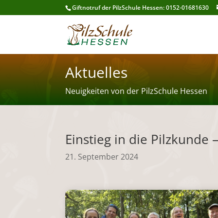
Giftnotruf der PilzSchule Hessen: 0152-01681630
Aktuelles
Neuigkeiten von der PilzSchule Hessen
Einstieg in die Pilzkund
21. September 2024