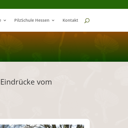
e
PilzSchule Hessen
Kontakt
– Eindrücke vom