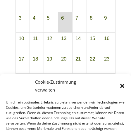
3
4
5
6
7
8
9
10
11
12
13
14
15
16
17
18
19
20
21
22
23
24
25
26
27
28
29
30
Cookie-Zustimmung
verwalten
Um dir ein optimales Erlebnis zu bieten, verwenden wir Technologien wie
31
1
2
3
4
5
6
Cookies, um Geräteinformationen zu speichern und/oder darauf
zuzugreifen. Wenn du diesen Technologien zustimmst, können wir Daten
wie das Surfverhalten oder eindeutige IDs auf dieser Website
verarbeiten. Wenn du deine Zustimmung nicht erteilst oder zurückziehst,
können bestimmte Merkmale und Funktionen beeinträchtigt werden.