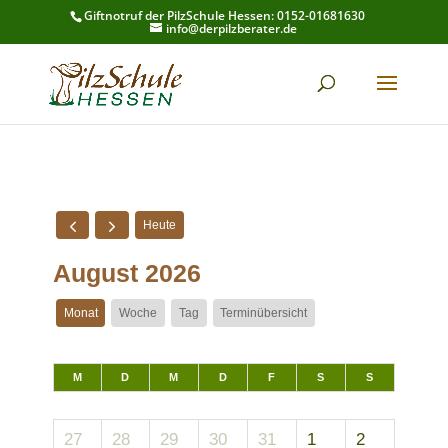
Giftnotruf der PilzSchule Hessen: 0152-01681630
info@derpilzberater.de
Heute
August 2026
Monat
Woche
Tag
Terminübersicht
M
D
M
D
F
S
S
27
28
29
30
31
1
2