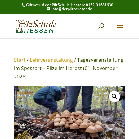
Giftnotruf der PilzSchule Hessen: 0152-01681630
info@derpilzberater.de
Start
/
Lehrveranstaltung
/ Tagesveranstaltung
im Spessart – Pilze im Herbst (01. November
2026)