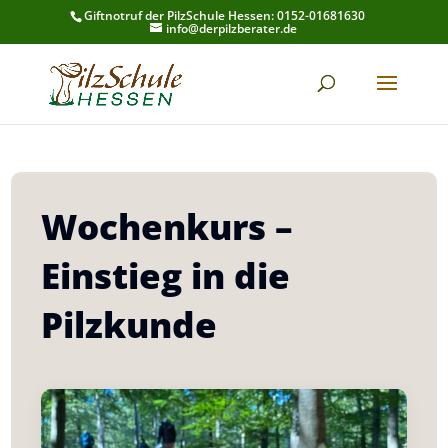
Giftnotruf der PilzSchule Hessen: 0152-01681630
info@derpilzberater.de
Wochenkurs –
Einstieg in die
Pilzkunde