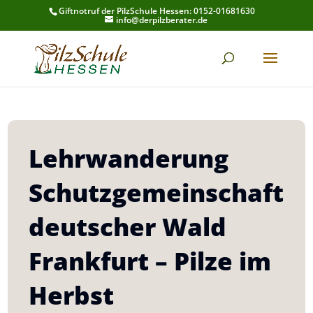
Giftnotruf der PilzSchule Hessen: 0152-01681630
info@derpilzberater.de
Lehrwanderung
Schutzgemeinschaft
deutscher Wald
Frankfurt – Pilze im
Herbst